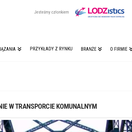
Jesteśmy członkiem
PRZYKŁADY Z RYNKU
IĄZANIA
BRANŻE
O FIRMIE
NIE W TRANSPORCIE KOMUNALNYM