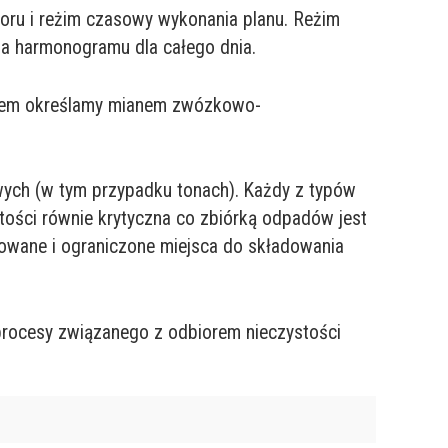
ioru i reżim czasowy wykonania planu. Reżim
ja harmonogramu dla całego dnia.
oblem określamy mianem zwózkowo-
ych (w tym przypadku tonach). Każdy z typów
ści równie krytyczna co zbiórką odpadów jest
iowane i ograniczone miejsca do składowania
procesy związanego z odbiorem nieczystości