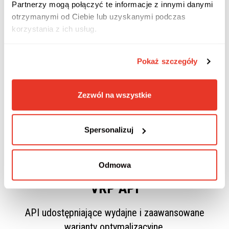
Partnerzy mogą połączyć te informacje z innymi danymi
MapGO
otrzymanymi od Ciebie lub uzyskanymi podczas
korzystania z ich usług.
Aplikacja internetowa typu SaaS do optymalizacji
tras przejazdów. Więcej informacji na
mapgo.pl
Pokaż szczegóły
Zezwól na wszystkie
Spersonalizuj
Odmowa
VRP API
API udostępniające wydajne i zaawansowane
warianty optymalizacyjne.