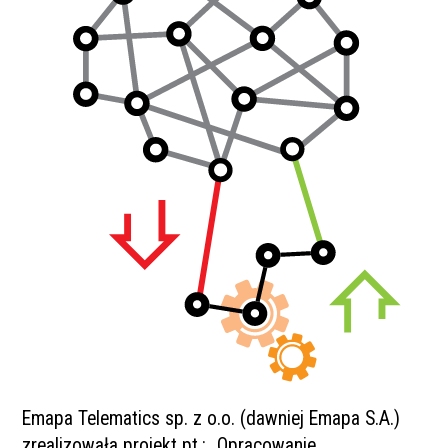
Emapa Telematics sp. z o.o. (dawniej Emapa S.A.)
zrealizowała projekt pt.: „Opracowanie